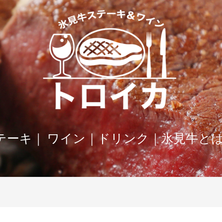
テーキ
｜
ワイン
｜
ドリンク
｜
氷見牛と