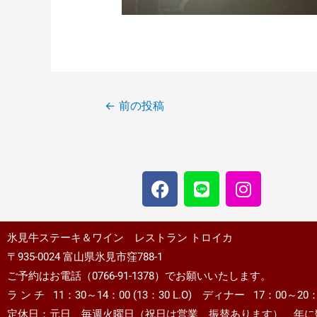
←
前の投稿
氷見牛ステーキ＆ワイン レストラン トロイカ
〒935-0024 富山県氷見市窪788-1
ご予約はお電話（0766-91-1378）でお願いいたします。
ラ ン チ 11：30～14：00 (13：30 L.O) ディナー 17：00～20：30
定休日：元日、毎週火曜日（祝日は営業、振替あります）、年に