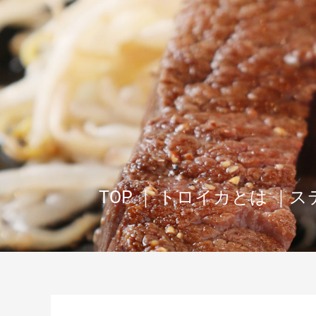
TOP
｜
トロイカとは
｜
ス